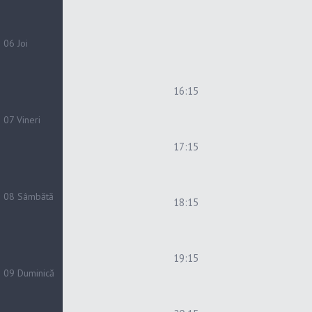
06
Joi
16:15
07
Vineri
17:15
08
Sâmbătă
18:15
19:15
09
Duminică